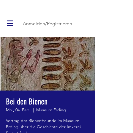
Anmelden/Registrieren
Bei den Bienen
Mo., 04. Feb.
  |  
Museum Erding
Vortrag der Bienenfreunde im Museum
Erding über die Geschichte der Imkerei.