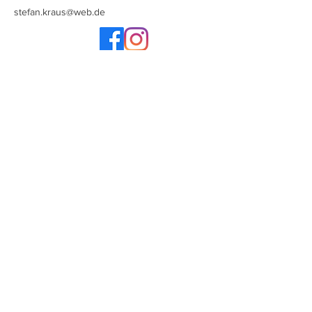
stefan.kraus@web.de
Newsletter abonieren
Los geht's
© 2026 Bienenfreunde Erding e.V.