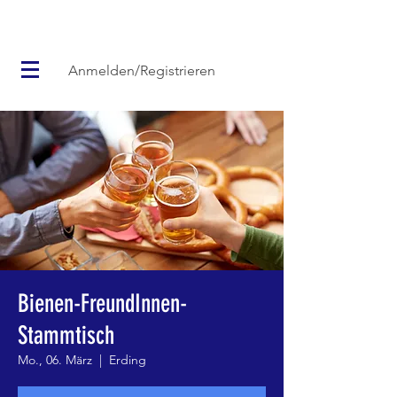
Anmelden/Registrieren
Bienen-FreundInnen-
Stammtisch
Mo., 06. März
  |  
Erding