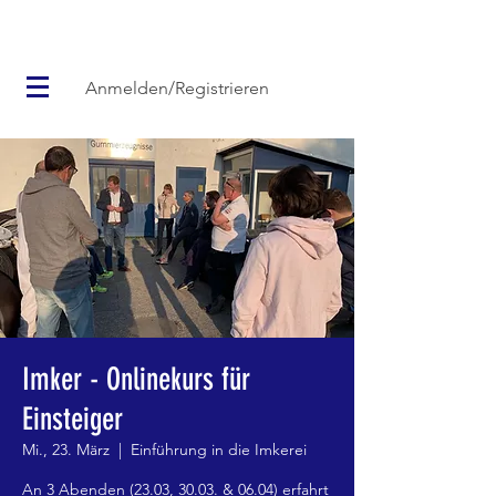
Anmelden/Registrieren
Imker - Onlinekurs für
Einsteiger
Mi., 23. März
  |  
Einführung in die Imkerei
An 3 Abenden (23.03, 30.03. & 06.04) erfahrt