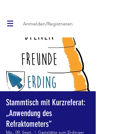
Anmelden/Registrieren
Stammtisch mit Kurzreferat:
„Anwendung des
Refraktometers“
Mo., 09. Sept.
  |  
Gaststätte zum Erdinger