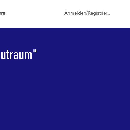
Anmelden/Registrieren
re
rutraum"