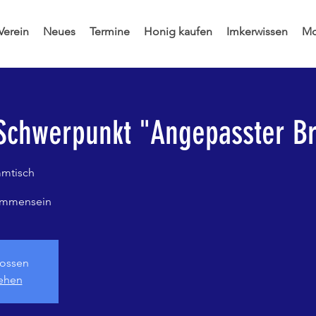
Verein
Neues
Termine
Honig kaufen
Imkerwissen
Mo
Schwerpunkt "Angepasster B
mmtisch
sammensein
ossen
sehen