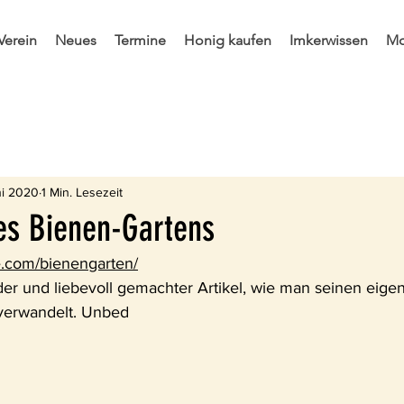
Verein
Neues
Termine
Honig kaufen
Imkerwissen
Mo
ir in der Presse
Rund um den Stock
Interessantes im 
ni 2020
1 Min. Lesezeit
es Bienen-Gartens
e.com/bienengarten/
der und liebevoll gemachter Artikel, wie man seinen eige
 verwandelt. Unbed