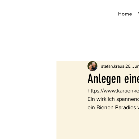
Home
All Posts
Aus dem Verein
W
stefan.kraus
26. Ju
Anlegen ein
https://www.karaenk
Ein wirklich spannen
ein Bienen-Paradies