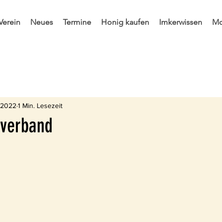
Verein
Neues
Termine
Honig kaufen
Imkerwissen
Mo
ir in der Presse
Rund um den Stock
Interessantes im 
. 2022
1 Min. Lesezeit
rverband