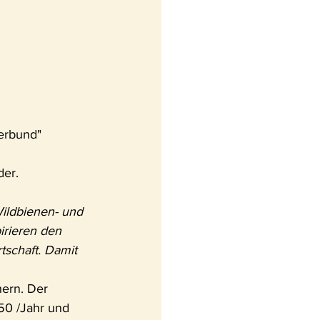
erbund" 
der.
Wildbienen- und 
irieren den 
schaft. Damit 
hern. Der 
50 /Jahr und 