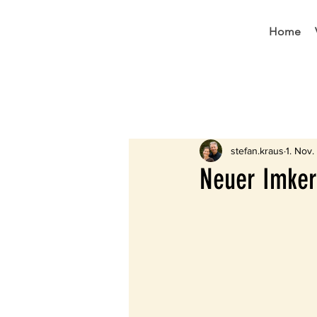
Home
All Posts
Aus dem Verein
W
stefan.kraus
1. Nov
Neuer Imke