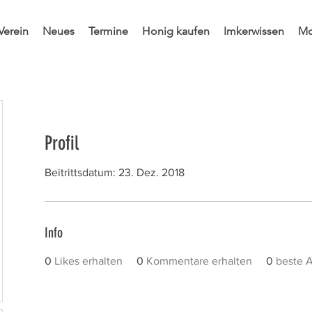
Verein
Neues
Termine
Honig kaufen
Imkerwissen
Mo
Profil
Beitrittsdatum: 23. Dez. 2018
Info
0
Likes erhalten
0
Kommentare erhalten
0
beste 